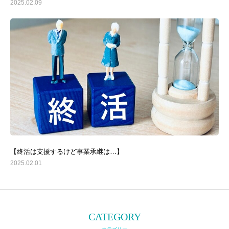
2025.02.09
対話のチカラで事業承継を支援します
『承継対話支援士®養成講座』とは
経営対話推進機構とは
【終活は支援するけど事業承継は…】
2025.02.01
BLOG
流れ紹介
その他のサービス
CATEGORY
お客様の声