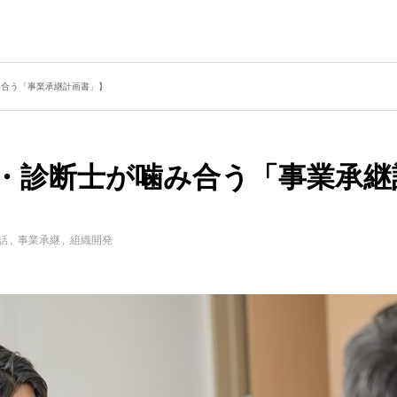
成講座』とは
経営対話推進機構とは
BLOG
流れ紹介
み合う「事業承継計画書」】
・診断士が噛み合う「事業承継
話
事業承継
組織開発