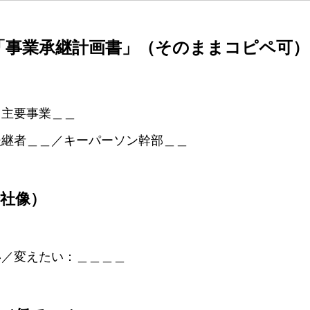
「事業承継計画書」（そのままコピペ可）
／主要事業＿＿
後継者＿＿／キーパーソン幹部＿＿
会社像）
＿
い／変えたい：＿＿＿＿