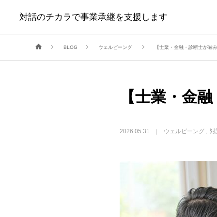
対話のチカラで事業承継を支援します
『承継対話支援士®養
BLOG
ウェルビーング
【士業・金融・診断士が噛
【士業・金融
2026.05.31
ウェルビーング
対