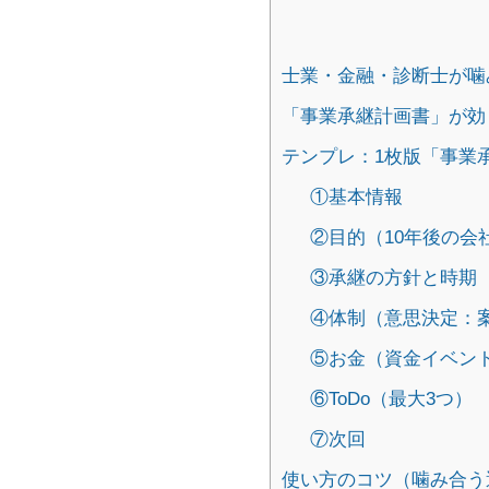
士業・金融・診断士が噛み
「事業承継計画書」が効
テンプレ：1枚版「事業
①基本情報
②目的（10年後の会
③承継の方針と時期（
④体制（意思決定：
⑤お金（資金イベン
⑥ToDo（最大3つ）
⑦次回
使い方のコツ（噛み合う