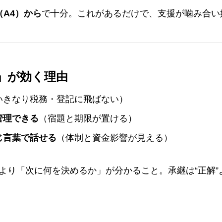
（A4）から
で十分。これがあるだけで、支援が噛み合い
お客様の声
」が効く理由
いきなり税務・登記に飛ばない）
管理できる
（宿題と期限が置ける）
じ言葉で話せる
（体制と資金影響が見える）
より「次に何を決めるか」が分かること。承継は“正解”よ