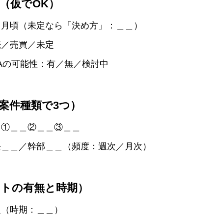
（仮でOK）
＿月頃（未定なら「決め方」：＿＿）
続／売買／未定
Aの可能性：有／無／検討中
案件種類で3つ）
：①＿＿②＿＿③＿＿
長＿＿／幹部＿＿（頻度：週次／月次）
ントの有無と時期）
定（時期：＿＿）