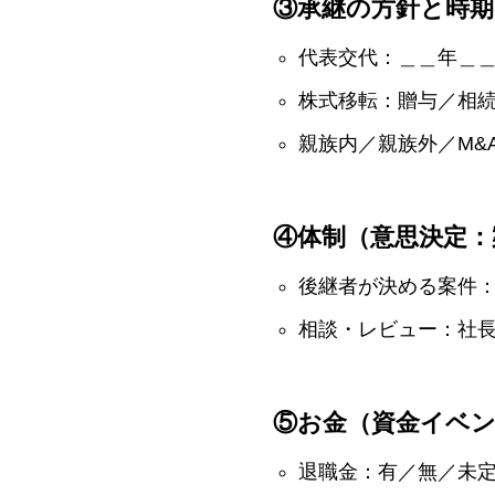
③承継の方針と時期
代表交代：＿＿年＿
株式移転：贈与／相
親族内／親族外／M&
④体制（意思決定：
後継者が決める案件
相談・レビュー：社
⑤お金（資金イベ
退職金：有／無／未