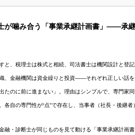
士が噛み合う「事業承継計画書」——承継
すと、税理士は株式と相続、司法書士は機関設計と登記
対話のチカラで事業承継を支援します
織、金融機関は資金繰りと投資——それぞれ正しい話を
『承継対話支援士®養成講座』とは
出たのに前に進まない」。理由はシンプルで、専門家同
経営対話推進機構とは
。各自の専門性が“点”で存在し、当事者（社長・後継者
BLOG
流れ紹介
金融・診断士が同じものを見て動ける「事業承継計画書
その他のサービス