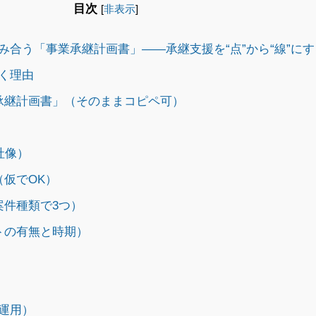
目次
[
非表示
]
合う「事業承継計画書」——承継支援を“点”から“線”にす
く理由
承継計画書」（そのままコピペ可）
社像）
仮でOK）
案件種類で3つ）
トの有無と時期）
運用）